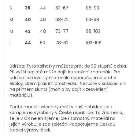
S
38
44
63-67
88-93
M
40
46
68-72
93-98
M
42
48
73-77
98-103
L
44
50
78-82
103-108
Údržba: Tyto kalhotky můžete prát do 30 stupňů celsia.
Při vyšší teplotě může dojít ke sražení materiálu. Pro
udržení bio kvality materiálu doporučujeme prát v
ekologickém pracím prostředku. Nesušte v sušičce, ani
na přímém slunci (mohlo by dojít k zesvětlení
materiálu).
Tento model i všechny další v naší nabídce jsou
kompletně vyrobeny v České republice. To znamená,
že je v ČR nejen šijeme, ale i samotný materiál na
jejich výrobu je zde splétán. Podporujeme Českou
tradici výroby látek.