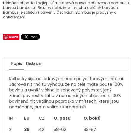
bikinách připadají nejlépe. Smetanová barva je přirozenou bambusu
barvou bambusu. Brazilky nabízíme i mnoha dalších barvách.
Bambus je splétán i barven v Čechách. Bambus je prodyšný a
antialergení.
Uložit
Popis
Diskuze
Kalhotky šijeme jádrovými nebo polyesterovými nitěmi.
Jádrová nit má tu výhodu, že na těle máte pouze 100%
bavlnu a uvnitř vlákna je schovaný polyester, jenž
zaručí pevnost v tahu v namáhaných oblastech. 100%
bavlněná nit většinou popraská v místech, které jsou
namáhané, proto volíme kompromis.
INT
EU
CZ
O. pasu
O. boků
S
36
42
58-62
83-87