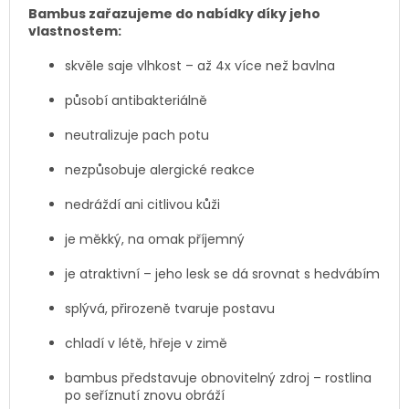
Bambus zařazujeme do nabídky díky jeho
vlastnostem:
skvěle saje vlhkost – až 4x více než bavlna
působí antibakteriálně
neutralizuje pach potu
nezpůsobuje alergické reakce
nedráždí ani citlivou kůži
je měkký, na omak příjemný
je atraktivní – jeho lesk se dá srovnat s hedvábím
splývá, přirozeně tvaruje postavu
chladí v létě, hřeje v zimě
bambus představuje obnovitelný zdroj – rostlina
po seříznutí znovu obráží