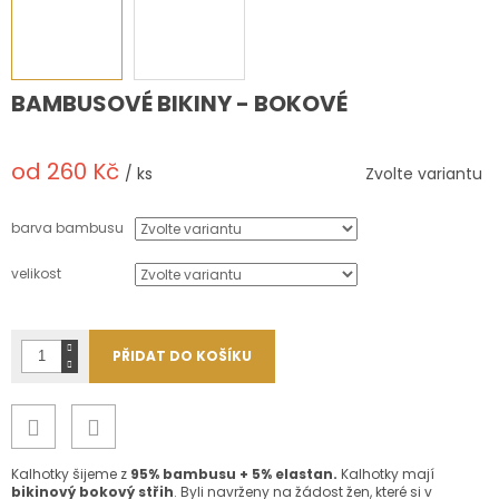
BAMBUSOVÉ BIKINY - BOKOVÉ
od
260 Kč
/ ks
Zvolte variantu
Měrná
cena:
barva bambusu
velikost
PŘIDAT DO KOŠÍKU
Kalhotky šijeme z
95% bambusu + 5% elastan.
Kalhotky mají
bikinový bokový střih
. Byli navrženy na žádost žen, které si v