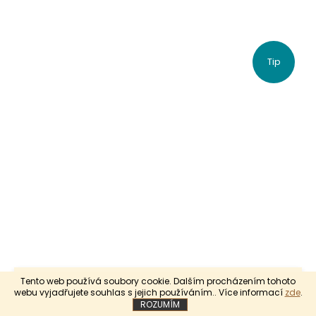
Tip
Nyní trvá odeslání objednávek, které nejsou skladem 4 až 5
Tento web používá soubory cookie. Dalším procházením tohoto
týdnů. Děkujeme za pochopení.
webu vyjadřujete souhlas s jejich používáním.. Více informací
zde
.
ROZUMÍM