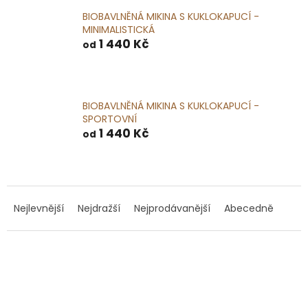
BIOBAVLNĚNÁ MIKINA S KUKLOKAPUCÍ -
MINIMALISTICKÁ
1 440 Kč
od
BIOBAVLNĚNÁ MIKINA S KUKLOKAPUCÍ -
SPORTOVNÍ
1 440 Kč
od
Ř
a
Nejlevnější
Nejdražší
Nejprodávanější
Abecedně
z
e
n
V
í
ý
p
p
r
i