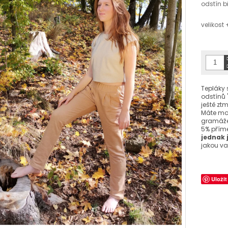
odstín b
velikost
Tepláky 
odstínů 
ještě zt
Máte mož
gramáže 
5% přímě
jednak 
jakou v
Uložit