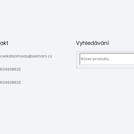
stonjekova.16/
akt
Vyhledávání
ceskabiomoda
@
seznam.cz
604938625
604938625