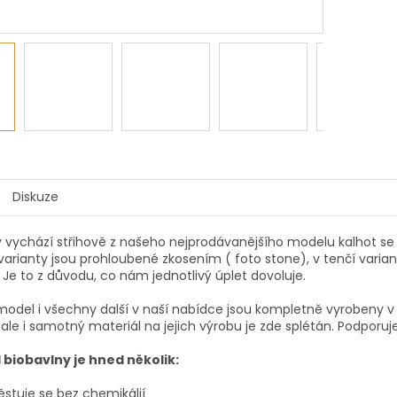
Diskuze
 vychází střihově z našeho nejprodávanějšího modelu kalhot se 
í varianty jsou prohloubené zkosením ( foto stone), v tenčí varian
. Je to z důvodu, co nám jednotlivý úplet dovoluje.
odel i všechny další v naší nabídce jsou kompletně vyrobeny v 
 ale i samotný materiál na jejich výrobu je zde splétán. Podporu
biobavlny je hned několik:
ěstuje se bez chemikálií