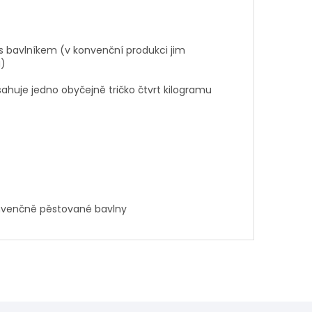
 s bavlníkem (v konvenční produkci jim
u)
ahuje jedno obyčejně tričko čtvrt kilogramu
onvenčně pěstované bavlny