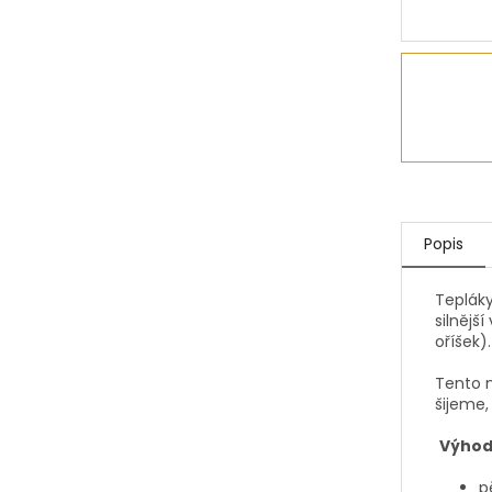
Popis
Tepláky
silnějš
oříšek)
Tento m
šijeme,
Výhod 
p