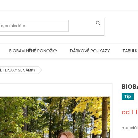
BIOBAVLNĚNÉ PONOŽKY
DÁRKOVÉ POUKAZY
TABULK
É TEPLÁKY SE SÁMKY
BIOB
Tip
od
1 
Měrná
cena:
materiál