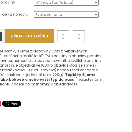
iobavlny
 + délka nohavic
PŘIDAT DO KOŠÍKU
se sámky šijeme z biobavlny Gots z nebarvených
"stone" nebo "caffé latté". Tyto odstíny biobavlny praním
mavnou, nemusíte se tedy bát prvotního světlého odstínu.
nost si je objednat ve 100% biobavlně Gots ze silnější
(teplákovina - z rubu smyčka) nebo v tenčí variantě s
sí elastanu - jednolící úplet 220g).
Tepláky šijeme
jako bokové a nebo vyšší typ do pasu
( napište nám
ariantu chcete do poznámky v objednávce).