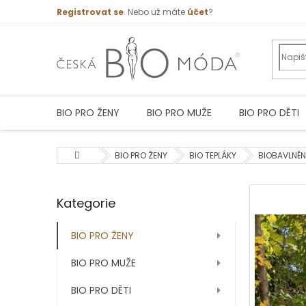
Přejít
Registrovat se
. Nebo už máte
účet
?
na
obsah
BIO PRO ŽENY
BIO PRO MUŽE
BIO PRO DĚTI
Domů
BIO PRO ŽENY
BIO TEPLÁKY
BIOBAVLNĚN
P
Kategorie
Přeskočit
o
kategorie
s
t
BIO PRO ŽENY
r
BIO PRO MUŽE
a
n
BIO PRO DĚTI
n