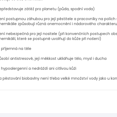
epředstavuje zátěž pro planetu (půda, spodní voda)
ení postupnou záhubou pro její pěstitele a pracovníky na polích
hemikálie způsobují různá onemocnění i nádorového charakter
ení nebezpečná pro její nositele (při konvenčních postupech obs
hemikálií, které se postupně uvolňují do kůže při nošení)
e příjemná na těle
ůsobí antistresově, její měkkost uklidňuje tělo, mysl i ducha
e hypoalergenní a nedráždí ani citlivou kůži
a pěstování biobavlny není třeba velké množství vody jako u k