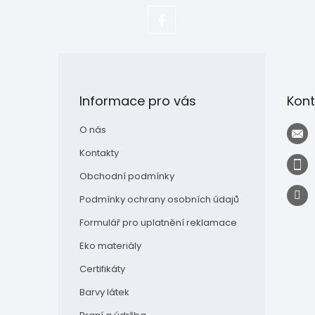
https://www.facebook.com/adela.
Z
á
p
Informace pro vás
Kont
a
t
O nás
í
Kontakty
Obchodní podmínky
Podmínky ochrany osobních údajů
Formulář pro uplatnění reklamace
Eko materiály
Certifikáty
Barvy látek