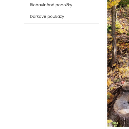
í
Biobavlněné ponožky
p
a
Dárkové poukazy
n
e
l