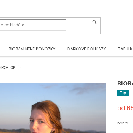
BIOBAVLNĚNÉ PONOŽKY
DÁRKOVÉ POUKAZY
TABULK
 KROPTOP
BIOB
Tip
od
6
Měrná
cena:
barva