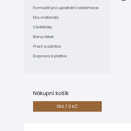
Formulář pro uplatnění reklamace
Eko materiály
Certifikáty
Barvy látek
Praní a údržba
Doprava a platba
Nákupní košík
0
KS /
0 KČ