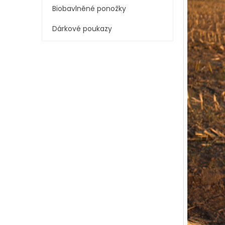
í
Biobavlněné ponožky
p
a
Dárkové poukazy
n
e
l