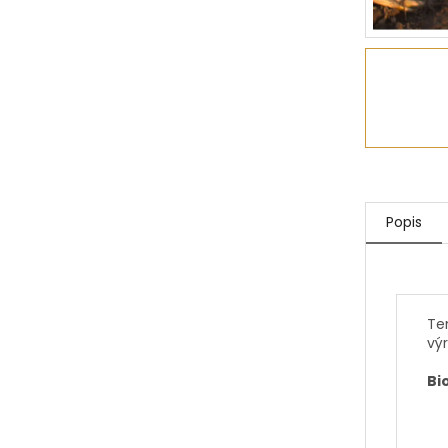
Popis
Te
vý
Bi