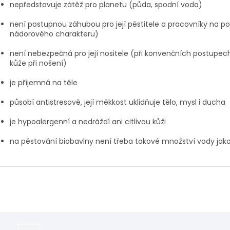
nepředstavuje zátěž pro planetu (půda, spodní voda)
není postupnou záhubou pro její pěstitele a pracovníky na p
nádorového charakteru)
není nebezpečná pro její nositele (při konvenčních postupech
kůže při nošení)
je příjemná na těle
působí antistresově, její měkkost uklidňuje tělo, mysl i ducha
je hypoalergenní a nedráždí ani citlivou kůži
na pěstování biobavlny není třeba takové množství vody jako