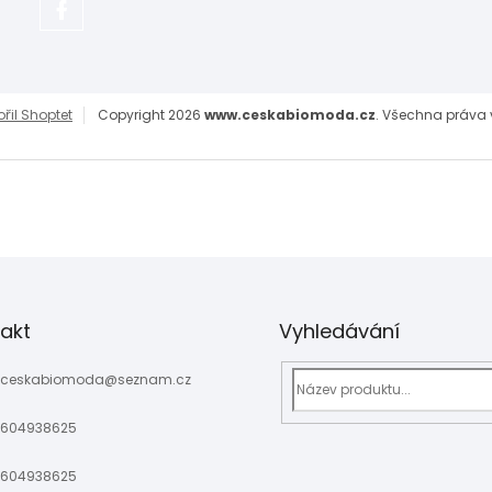
https://www.facebook.com/adela.stonjekova.16/
ořil Shoptet
Copyright 2026
www.ceskabiomoda.cz
. Všechna práva 
akt
Vyhledávání
ceskabiomoda
@
seznam.cz
604938625
604938625