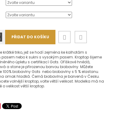
PŘIDAT DO KOŠÍKU
je krátké triko, jež se hodí zejména ke kalhotám s
 pasem nebo k sukni s vysokým pasem. Kroptop šijeme
lněného úpletu s certifikací Gots. Oříškově hnědá,
á a stone je přirozenou barvou biobavlny. Můžete
ze 100% biobavlny Gots nebo biobavlny s 5 % elastanu.
 na omak hladká. Černá biobavlna je barvená v Česku.
cete volnější kroptop, volte větší velikost. Modelka má na
 o velikost větší kroptop.