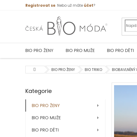
Přejít
Registrovat se
. Nebo už máte
účet
?
na
obsah
BIO PRO ŽENY
BIO PRO MUŽE
BIO PRO DĚTI
Domů
BIO PRO ŽENY
BIO TRIKO
BIOBAVLNĚNÝ
P
Kategorie
Přeskočit
o
kategorie
s
t
BIO PRO ŽENY
r
BIO PRO MUŽE
a
n
BIO PRO DĚTI
n