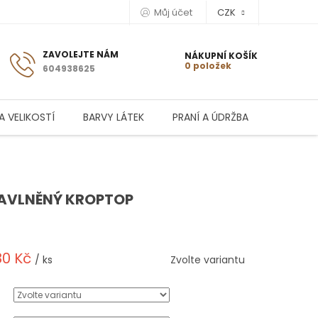
Můj účet
CZK
NÁKUPNÍ KOŠÍK
0 položek
604938625
A VELIKOSTÍ
BARVY LÁTEK
PRANÍ A ÚDRŽBA
AVLNĚNÝ KROPTOP
80 Kč
/ ks
Zvolte variantu