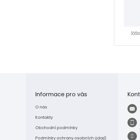
Vytv
Z
á
p
Informace pro vás
Kont
a
t
O nás
í
Kontakty
Obchodní podmínky
Podmínky ochrany osobních údajů