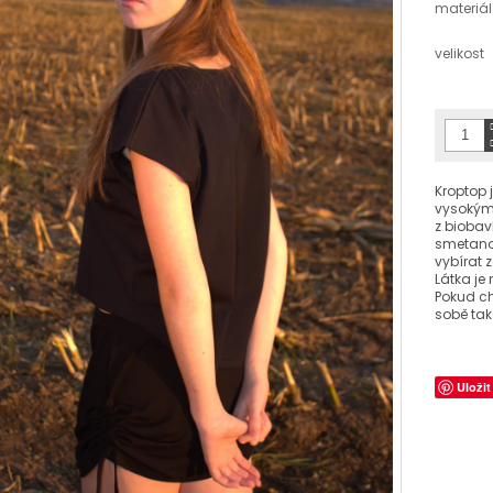
materiál
velikost
Kroptop 
vysokým
z biobav
smetanov
vybírat 
Látka je
Pokud ch
sobě také
Uložit