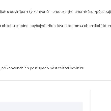
olích s bavlníkem (v konvenční produkci jim chemikálie způsobu
 obsahuje jedno obyčejně tričko čtvrt kilogramu chemikálií, kter
 při konvenčních postupech pěstitelství bavlníku