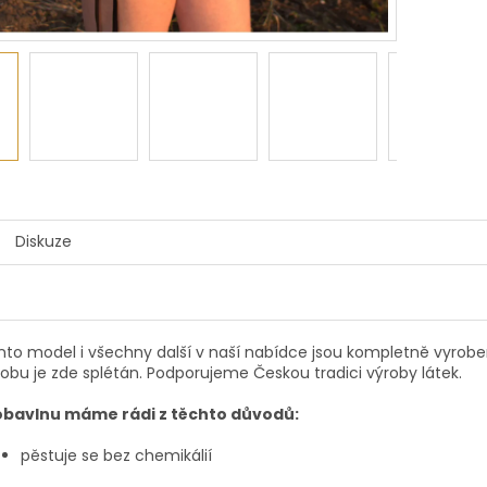
Diskuze
nto model i všechny další v naší nabídce jsou kompletně vyroben
robu je zde splétán. Podporujeme Českou tradici výroby látek.
obavlnu máme rádi z těchto důvodů:
pěstuje se bez chemikálií