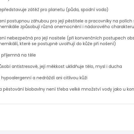
epředstavuje zátěž pro planetu (půda, spodní voda)
ení postupnou záhubou pro její pěstitele a pracovníky na polích
hemikálie způsobují různá onemocnění i nádorového charakter
ení nebezpečná pro její nositele (při konvenčních postupech obs
hemikálií, které se postupně uvolňují do kůže při nošení)
e příjemná na těle
ůsobí antistresově, její měkkost uklidňuje tělo, mysl i ducha
e hypoalergenní a nedráždí ani citlivou kůži
a pěstování biobavlny není třeba velké množství vody jako u k