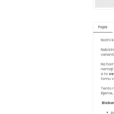
Popis
Noční k
Nabízím
variant
Na horn
nemají 
a to
ve
tomu vy
Tento m
šijeme,
Bioba
p