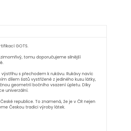
tifikací GOTS.
je zimomřivý, tomu doporučujeme silnější
tě.
o výstřihu s přechodem k rukávu. Rukávy navíc
m dílem šatů vystřižené z jediného kusu látky,
ečnou geometrií bočního vsazení úpletu. Díky
ce univerzální.
České republice. To znamená, že je v ČR nejen
jeme Českou tradici výroby látek.