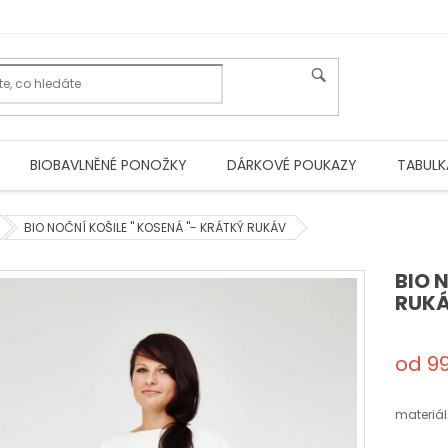
BIOBAVLNĚNÉ PONOŽKY
DÁRKOVÉ POUKAZY
TABULK
BIO NOČNÍ KOŠILE " KOSENÁ "- KRÁTKÝ RUKÁV
BIO 
RUK
od
9
Měrná
cena:
materiál