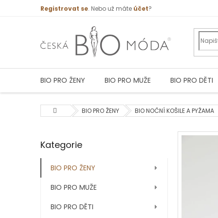
Přejít
Registrovat se
. Nebo už máte
účet
?
na
obsah
BIO PRO ŽENY
BIO PRO MUŽE
BIO PRO DĚTI
Domů
BIO PRO ŽENY
BIO NOČNÍ KOŠILE A PYŽAMA
P
Kategorie
Přeskočit
o
kategorie
s
t
BIO PRO ŽENY
r
BIO PRO MUŽE
a
n
BIO PRO DĚTI
n