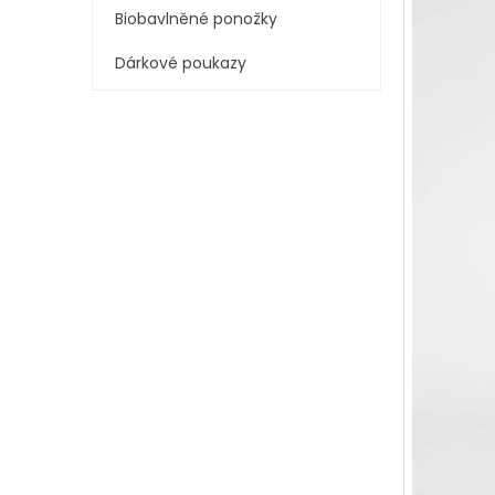
í
Biobavlněné ponožky
p
a
Dárkové poukazy
n
e
l