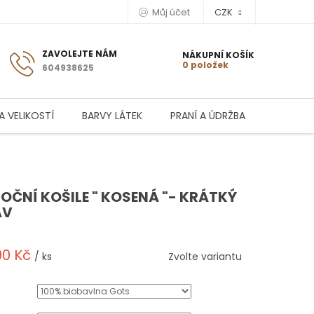
Můj účet
CZK
NÁKUPNÍ KOŠÍK
0 položek
604938625
A VELIKOSTÍ
BARVY LÁTEK
PRANÍ A ÚDRŽBA
NOČNÍ KOŠILE " KOSENÁ "- KRÁTKÝ
ÁV
90 Kč
/ ks
Zvolte variantu