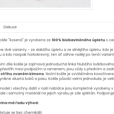
Diskuze
ošile "kosená" je vyrobena ze
100% biobavlněného úpletu
s cer
e dvě varianty - ze slabšího úpletu a ze silnějšího úpletu. Kdo 
u a kdo naopak horkokrevný, ten ať sáhne raději po tenčí varian
ím díle košile je zajímavá jednoduchá linka hlubšího lodičkovéh
přestřih mezi podpažím a ramenem, jsou vždy s předním a zadní
 střihu zvaném kimono
. Noční košile je ozvláštněna kosočtver
nikne silueta boků a pasu. Košile působí velmi jednoduše, je veli
odel i všechny další v naší nabídce jsou kompletně vyrobeny v 
 ale i samotný materiál na jejich výrobu je zde splétán. Podporu
vlna má řadu výhod:
ěstuje se bez chemikálií