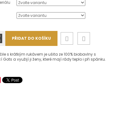
eriálu
PŘIDAT DO KOŠÍKU
čile s krátkým rukávem je ušita ze 100% biobavlny s
cí Gots a využijí ji ženy, které mají rády teplo i při spánku.