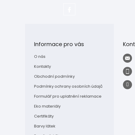
https://www.facebook.com/adela.
Z
á
p
Informace pro vás
Kont
a
t
O nás
í
Kontakty
Obchodní podmínky
Podmínky ochrany osobních údajů
Formulář pro uplatnění reklamace
Eko materiály
Certifikáty
Barvy látek