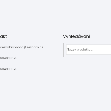
stonjekova.16/
akt
Vyhledávání
ceskabiomoda
@
seznam.cz
604938625
604938625