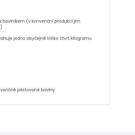
 s bavlníkem (v konvenční produkci jim
u)
ahuje jedno obyčejně tričko čtvrt kilogramu
onvenčně pěstované bavlny