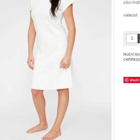
síla mat
velikost
Noční ko
certifika
Uložit