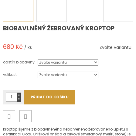
BIOBAVLNĚNÝ ŽEBROVANÝ KROPTOP
680 Kč
/ ks
Zvolte variantu
Měrná
cena:
odstín biobavlny
velikost
PŘIDAT DO KOŠÍKU
Kroptop šijeme z biobavlněného nebarveného žebrovaného úpletu s
certifikací Gots. Oříškově hnědá a olivově smetanový melír( stone) je