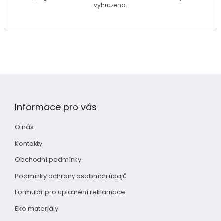
vyhrazena.
Z
á
p
Informace pro vás
a
t
O nás
í
Kontakty
Obchodní podmínky
Podmínky ochrany osobních údajů
Formulář pro uplatnění reklamace
Eko materiály