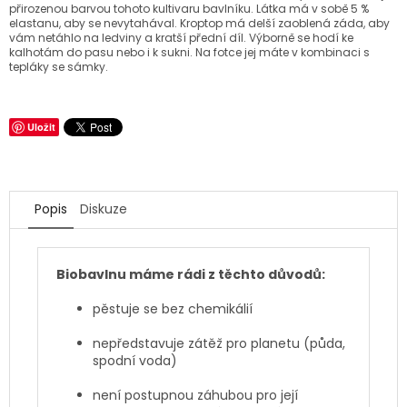
přirozenou barvou tohoto kultivaru bavlníku. Látka má v sobě 5 %
elastanu, aby se nevytahával. Kroptop má delší zaoblená záda, aby
vám netáhlo na ledviny a kratší přední díl. Výborně se hodí ke
kalhotám do pasu nebo i k sukni. Na fotce jej máte v kombinaci s
tepláky se sámky.
Uložit
Popis
Diskuze
Biobavlnu máme rádi z těchto důvodů:
pěstuje se bez chemikálií
nepředstavuje zátěž pro planetu (půda,
spodní voda)
není postupnou záhubou pro její