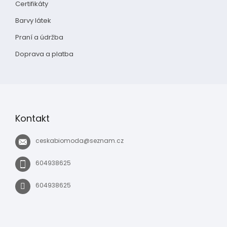
Certifikáty
Barvy látek
Praní a údržba
Doprava a platba
Kontakt
ceskabiomoda
@
seznam.cz
604938625
604938625