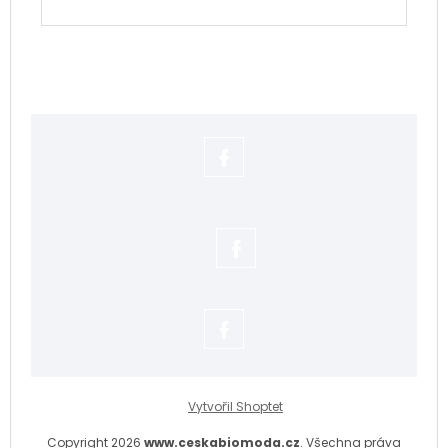
https://www.facebook.com/adela.s
https://www.facebook.com/adela
https://www.facebook.com/adela.s
Vytvořil Shoptet
Copyright 2026
www.ceskabiomoda.cz
. Všechna práva