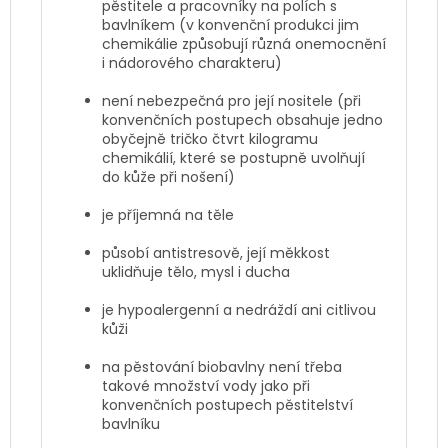
pěstitele a pracovníky na polích s
bavlníkem (v konvenční produkci jim
chemikálie způsobují různá onemocnění
i nádorového charakteru)
není nebezpečná pro její nositele (při
konvenčních postupech obsahuje jedno
obyčejně tričko čtvrt kilogramu
chemikálií, které se postupně uvolňují
do kůže při nošení)
je příjemná na těle
působí antistresově, její měkkost
uklidňuje tělo, mysl i ducha
je hypoalergenní a nedráždí ani citlivou
kůži
na pěstování biobavlny není třeba
takové množství vody jako při
konvenčních postupech pěstitelství
bavlníku