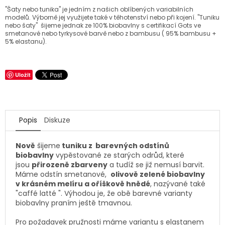
"Šaty nebo tunika" je jedním z našich oblíbených variabilních
modelů. Výborně jej využijete také v těhotenství nebo při kojení. "Tuniku
nebo šaty" šijeme jednak ze 100% biobavlny s certifikací Gots ve
smetanové nebo tyrkysové barvě nebo z bambusu ( 95% bambusu +
5% elastanu).
Uložit
Popis
Diskuze
Nově
šijeme
tuniku z barevných odstínů
biobavlny
vypěstované ze starých odrůd, které
jsou
přirozeně zbarveny
a tudíž se již nemusí barvit.
Máme odstín smetanové,
olivově zelené biobavlny
v krásném melíru a oříškově hnědé
, nazývané také
"caffé latté ". Výhodou je, že obě barevné varianty
biobavlny praním ještě tmavnou.
Pro požadavek pružnosti máme variantu s elastanem