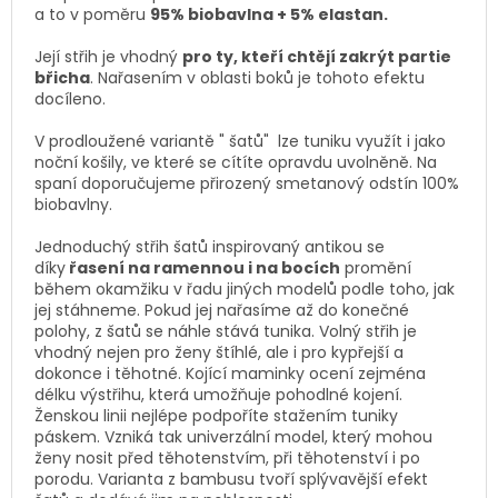
a to v poměru
95% biobavlna + 5% elastan.
Její střih je vhodný
pro ty, kteří chtějí zakrýt partie
břicha
. Nařasením v oblasti boků je tohoto efektu
docíleno.
V prodloužené variantě " šatů" lze tuniku využít i jako
noční košily, ve které se cítíte opravdu uvolněně. Na
spaní doporučujeme přirozený smetanový odstín 100%
biobavlny.
Jednoduchý střih šatů inspirovaný antikou se
díky
řasení na ramennou i na bocích
promění
během okamžiku v řadu jiných modelů podle toho, jak
jej stáhneme. Pokud jej nařasíme až do konečné
polohy, z šatů se náhle stává tunika. Volný střih je
vhodný nejen pro ženy štíhlé, ale i pro kypřejší a
dokonce i těhotné. Kojící maminky ocení zejména
délku výstřihu, která umožňuje pohodlné kojení.
Ženskou linii nejlépe podpoříte stažením tuniky
páskem. Vzniká tak univerzální model, který mohou
ženy nosit před těhotenstvím, při těhotenství i po
porodu. Varianta z bambusu tvoří splývavější efekt