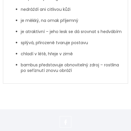
nedráždí ani citlivou kůži
je měkký, na omak příjemný
je atraktivní – jeho lesk se dá srovnat s hedvábím
splývá, přirozeně tvaruje postavu
chladí v létě, hřeje v zimě
bambus představuje obnovitelný zdroj – rostlina
po seříznutí znovu obráží
https://www.facebook.com/adela.s