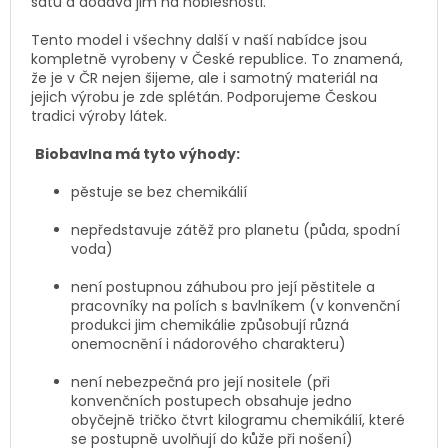
šatů a dodává jim na noblesnosti.
Tento model i všechny další v naší nabídce jsou
kompletně vyrobeny v České republice. To znamená,
že je v ČR nejen šijeme, ale i samotný materiál na
jejich výrobu je zde splétán. Podporujeme Českou
tradici výroby látek.
Biobavlna má tyto výhody:
pěstuje se bez chemikálií
nepředstavuje zátěž pro planetu (půda, spodní
voda)
není postupnou záhubou pro její pěstitele a
pracovníky na polích s bavlníkem (v konvenční
produkci jim chemikálie způsobují různá
onemocnění i nádorového charakteru)
není nebezpečná pro její nositele (při
konvenčních postupech obsahuje jedno
obyčejně tričko čtvrt kilogramu chemikálií, které
se postupně uvolňují do kůže při nošení)