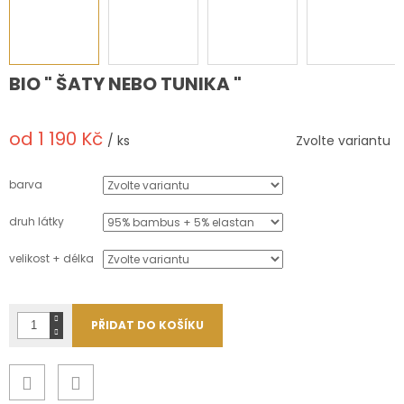
BIO " ŠATY NEBO TUNIKA "
od
1 190 Kč
/ ks
Zvolte variantu
Měrná
cena:
barva
druh látky
velikost + délka
PŘIDAT DO KOŠÍKU