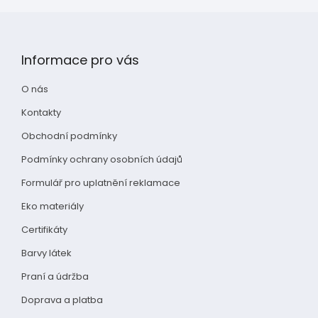
Z
á
p
Informace pro vás
a
t
O nás
í
Kontakty
Obchodní podmínky
Podmínky ochrany osobních údajů
Formulář pro uplatnění reklamace
Eko materiály
Certifikáty
Barvy látek
Praní a údržba
Doprava a platba