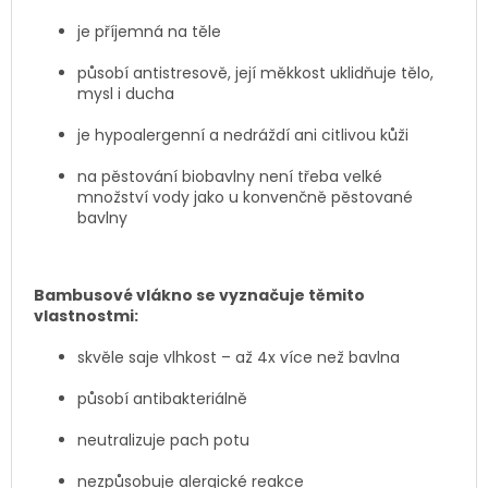
je příjemná na těle
působí antistresově, její měkkost uklidňuje tělo,
mysl i ducha
je hypoalergenní a nedráždí ani citlivou kůži
na pěstování biobavlny není třeba velké
množství vody jako u konvenčně pěstované
bavlny
Bambusové vlákno se vyznačuje těmito
vlastnostmi:
skvěle saje vlhkost – až 4x více než bavlna
působí antibakteriálně
neutralizuje pach potu
nezpůsobuje alergické reakce