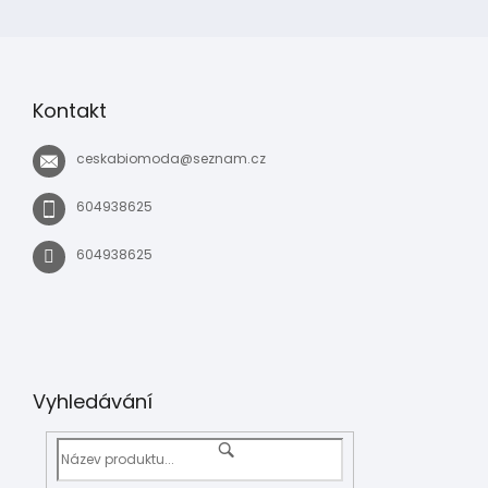
Kontakt
ceskabiomoda
@
seznam.cz
604938625
604938625
Vyhledávání