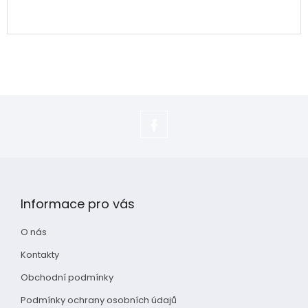
https://www.facebook.com/adela.s
Z
á
p
Informace pro vás
a
t
O nás
í
Kontakty
Obchodní podmínky
Podmínky ochrany osobních údajů