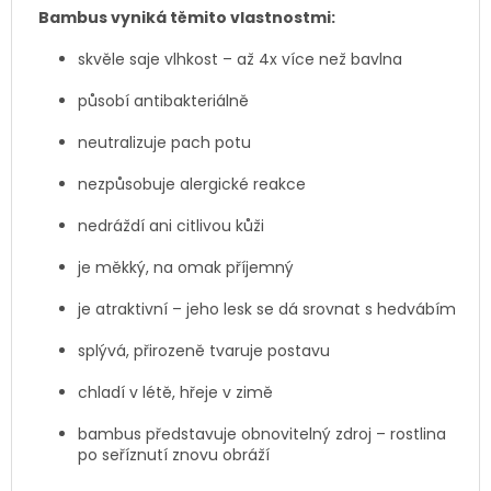
Bambus vyniká těmito vlastnostmi:
skvěle saje vlhkost – až 4x více než bavlna
působí antibakteriálně
neutralizuje pach potu
nezpůsobuje alergické reakce
nedráždí ani citlivou kůži
je měkký, na omak příjemný
je atraktivní – jeho lesk se dá srovnat s hedvábím
splývá, přirozeně tvaruje postavu
chladí v létě, hřeje v zimě
bambus představuje obnovitelný zdroj – rostlina
po seříznutí znovu obráží