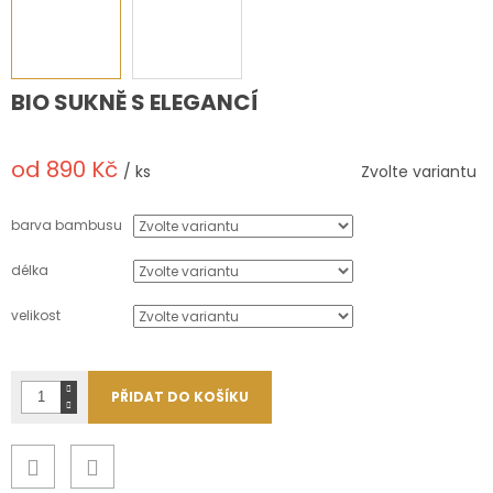
BIO SUKNĚ S ELEGANCÍ
od
890 Kč
/ ks
Zvolte variantu
Měrná
cena:
barva bambusu
délka
velikost
PŘIDAT DO KOŠÍKU