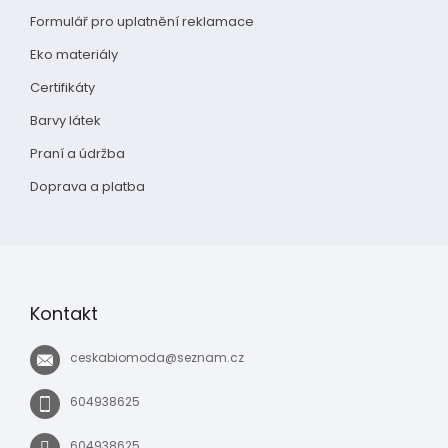
Formulář pro uplatnění reklamace
Eko materiály
Certifikáty
Barvy látek
Praní a údržba
Doprava a platba
Kontakt
ceskabiomoda
@
seznam.cz
604938625
604938625