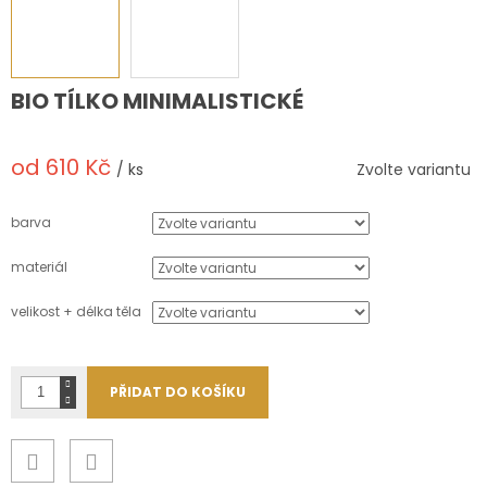
BIO TÍLKO MINIMALISTICKÉ
od
610 Kč
/ ks
Zvolte variantu
Měrná
cena:
barva
materiál
velikost + délka těla
PŘIDAT DO KOŠÍKU