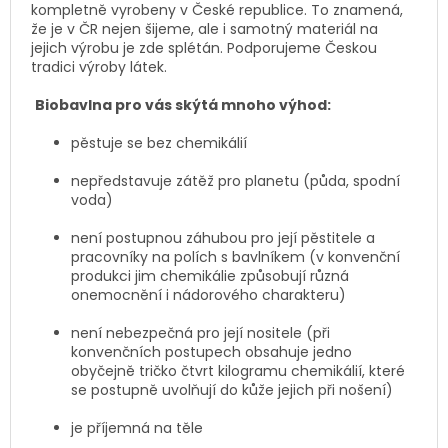
kompletně vyrobeny v České republice. To znamená,
že je v ČR nejen šijeme, ale i samotný materiál na
jejich výrobu je zde splétán. Podporujeme Českou
tradici výroby látek.
Biobavlna pro vás skýtá mnoho výhod:
pěstuje se bez chemikálií
nepředstavuje zátěž pro planetu (půda, spodní
voda)
není postupnou záhubou pro její pěstitele a
pracovníky na polích s bavlníkem (v konvenční
produkci jim chemikálie způsobují různá
onemocnění i nádorového charakteru)
není nebezpečná pro její nositele (při
konvenčních postupech obsahuje jedno
obyčejně tričko čtvrt kilogramu chemikálií, které
se postupně uvolňují do kůže jejich při nošení)
je příjemná na těle