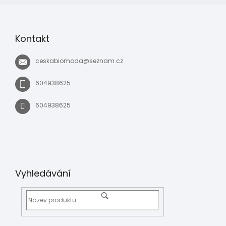
Kontakt
ceskabiomoda
@
seznam.cz
604938625
604938625
Vyhledávání