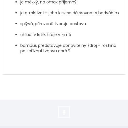
je měkký, na omak příjemný
je atraktivní – jeho lesk se dá srovnat s hedvábím
splývá, přirozeně tvaruje postavu
chladí v létě, hřeje v zimě
bambus představuje obnovitelný zdroj – rostlina
po seříznutí znovu obráží
https://www.facebook.com/adela.s