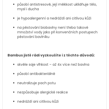
působí antistresově, její měkkost uklidňuje tělo,
mysl i ducha
je hypoalergenní a nedráždí ani citlivou kůži
na pěstování biobavlny není třeba takové
množství vody jako při konvenčních postupech
pěstování bavlníku
Bambus jistě rádi vyzkoušíte i z těchto důvodů:
skvěle saje vlhkost – až 4x více než bavlna
působí antibakteriálně
neutralizuje pach potu
nezpůsobuje alergické reakce
nedráždí ani citlivou kůži