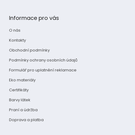
Z
á
p
Informace pro vás
a
t
O nás
í
Kontakty
Obchodní podmínky
Podmínky ochrany osobních údajů
Formulář pro uplatnění reklamace
Eko materiály
Certifikáty
Barvy látek
Praní a údržba
Doprava a platba