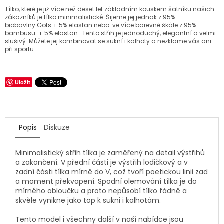
Tílko, které je již více než deset let základním kouskem šatníku našich
zákazníků je tílko minimalistické. Šijeme jej jednak z 95%
biobavlny Gots + 5% elastan nebo ve více barevné škále z 95%
bambusu + 5% elastan. Tento střih je jednoduchý, elegantní a velmi
slušivý. Můžete jej kombinovat se sukní i kalhoty a nezklame vás ani
při sportu.
Uložit
Popis
Diskuze
Minimalistický střih tílka je zaměřený na detail výstřihů
a zakončení. V přední části je výstřih lodičkový a v
zadní části tílka mírně do V, což tvoří poetickou linii zad
a moment překvapení. Spodní olemování tílka je do
mírného obloučku a proto nepůsobí tílko fádně a
skvěle vynikne jako top k sukni i kalhotám.
Tento model i všechny další v naší nabídce jsou