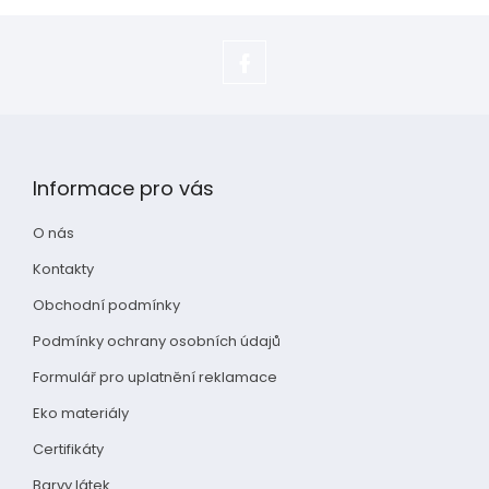
https://www.facebook.com/adela.s
Z
á
p
Informace pro vás
a
t
O nás
í
Kontakty
Obchodní podmínky
Podmínky ochrany osobních údajů
Formulář pro uplatnění reklamace
Eko materiály
Certifikáty
Barvy látek