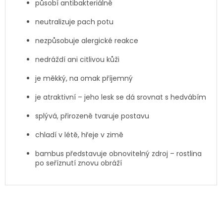
působí antibakteriálně
neutralizuje pach potu
nezpůsobuje alergické reakce
nedráždí ani citlivou kůži
je měkký, na omak příjemný
je atraktivní – jeho lesk se dá srovnat s hedvábím
splývá, přirozeně tvaruje postavu
chladí v létě, hřeje v zimě
bambus představuje obnovitelný zdroj – rostlina
po seříznutí znovu obráží