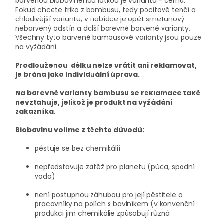
barvenou biobavlněnou látkou je varianta - černá.
Pokud chcete triko z bambusu, tedy pocitově tenčí a
chladivější variantu, v nabídce je opět smetanový
nebarvený odstín a další barevné barvené varianty.
Všechny tyto barvené bambusové varianty jsou pouze
na vyžádání.
Prodlouženou délku nelze vrátit ani reklamovat,
je brána jako individuální úprava.
Na barevné varianty bambusu se reklamace také
nevztahuje, jelikož je produkt na vyžádání
zákazníka.
Biobavlnu volíme z těchto důvodů:
pěstuje se bez chemikálií
nepředstavuje zátěž pro planetu (půda, spodní
voda)
není postupnou záhubou pro její pěstitele a
pracovníky na polích s bavlníkem (v konvenční
produkci jim chemikálie způsobují různá