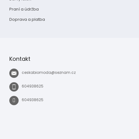
Praní a údržba
Doprava a platba
Kontakt
ceskabiomoda
@
seznam.cz
604938625
604938625