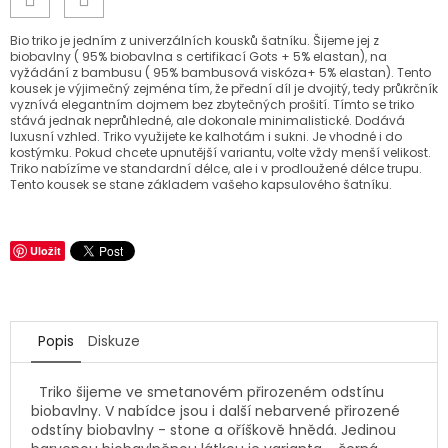
Bio triko je jedním z univerzálních kousků šatníku. Šijeme jej z
biobavlny ( 95% biobavlna s certifikací Gots + 5% elastan), na
vyžádání z bambusu ( 95% bambusová viskóza+ 5% elastan). Tento
kousek je výjimečný zejména tím, že přední díl je dvojitý, tedy průkrčník
vyznívá elegantním dojmem bez zbytečných prošití. Tímto se triko
stává jednak neprůhledné, ale dokonale minimalistické. Dodává
luxusní vzhled. Triko využijete ke kalhotám i sukni. Je vhodné i do
kostýmku. Pokud chcete upnutější variantu, volte vždy menší velikost.
Triko nabízíme ve standardní délce, ale i v prodloužené délce trupu.
Tento kousek se stane základem vašeho kapsulového šatníku.
Uložit
Popis
Diskuze
Triko šijeme ve smetanovém přirozeném odstínu
biobavlny. V nabídce jsou i další nebarvené přirozené
odstíny biobavlny - stone a oříškově hnědá. Jedinou