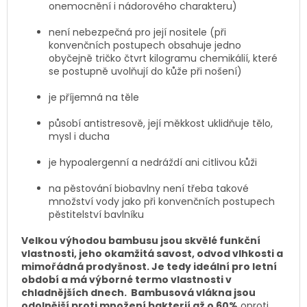
onemocnění i nádorového charakteru)
není nebezpečná pro její nositele (při
konvenčních postupech obsahuje jedno
obyčejně tričko čtvrt kilogramu chemikálií, které
se postupně uvolňují do kůže při nošení)
je příjemná na těle
působí antistresově, její měkkost uklidňuje tělo,
mysl i ducha
je hypoalergenní a nedráždí ani citlivou kůži
na pěstování biobavlny není třeba takové
množství vody jako při konvenčních postupech
pěstitelství bavlníku
Velkou výhodou bambusu jsou skvělé funkční
vlastnosti, jeho okamžitá savost, odvod vlhkosti a
mimořádná prodyšnost. Je tedy ideální pro letní
období a má výborné termo vlastnosti v
chladnějších dnech. Bambusová vlákna jsou
odolnější proti množení bakterií až o 60%
oproti