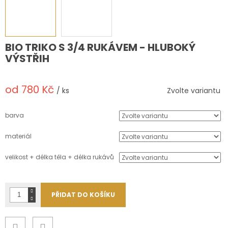
BIO TRIKO S 3/4 RUKÁVEM - HLUBOKÝ
VÝSTŘIH
od
780 Kč
/ ks
Zvolte variantu
Měrná
cena:
barva
materiál
velikost + délka těla + délka rukávů
PŘIDAT DO KOŠÍKU