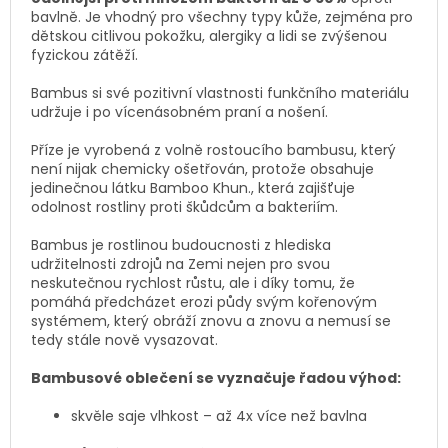
bavlně. Je vhodný pro všechny typy kůže, zejména pro
dětskou citlivou pokožku, alergiky a lidi se zvýšenou
fyzickou zátěží.
Bambus si své pozitivní vlastnosti funkčního materiálu
udržuje i po vícenásobném praní a nošení.
Příze je vyrobená z volně rostoucího bambusu, který
není nijak chemicky ošetřován, protože obsahuje
jedinečnou látku Bamboo Khun., která zajišťuje
odolnost rostliny proti škůdcům a bakteriím.
Bambus je rostlinou budoucnosti z hlediska
udržitelnosti zdrojů na Zemi nejen pro svou
neskutečnou rychlost růstu, ale i díky tomu, že
pomáhá předcházet erozi půdy svým kořenovým
systémem, který obráží znovu a znovu a nemusí se
tedy stále nově vysazovat.
Bambusové oblečení se vyznačuje řadou výhod:
skvěle saje vlhkost – až 4x více než bavlna