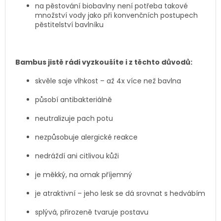
na pěstování biobavlny není potřeba takové
množství vody jako při konvenčních postupech
pěstitelství bavlníku
Bambus jistě rádi vyzkoušíte i z těchto důvodů:
skvěle saje vlhkost – až 4x více než bavlna
působí antibakteriálně
neutralizuje pach potu
nezpůsobuje alergické reakce
nedráždí ani citlivou kůži
je měkký, na omak příjemný
je atraktivní – jeho lesk se dá srovnat s hedvábím
splývá, přirozeně tvaruje postavu