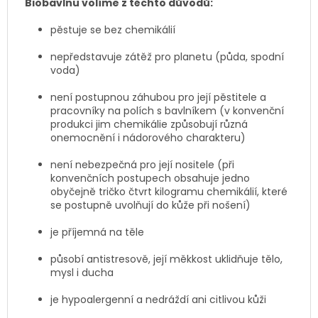
Biobavlnu volíme z těchto důvodů:
pěstuje se bez chemikálií
nepředstavuje zátěž pro planetu (půda, spodní
voda)
není postupnou záhubou pro její pěstitele a
pracovníky na polích s bavlníkem (v konvenční
produkci jim chemikálie způsobují různá
onemocnění i nádorového charakteru)
není nebezpečná pro její nositele (při
konvenčních postupech obsahuje jedno
obyčejně tričko čtvrt kilogramu chemikálií, které
se postupně uvolňují do kůže při nošení)
je příjemná na těle
působí antistresově, její měkkost uklidňuje tělo,
mysl i ducha
je hypoalergenní a nedráždí ani citlivou kůži