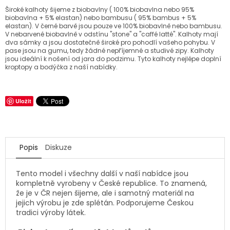
Široké kalhoty šijeme z biobavlny ( 100% biobavlna nebo 95%
biobavlna + 5% elastan) nebo bambusu ( 95% bambus + 5%
elastan). V černé barvě jsou pouze ve 100% biobavlně nebo bambusu.
V nebarvené biobavlně v odstínu "stone" a "caffé latté". Kalhoty mají
dva sámky a jsou dostatečně široké pro pohodlí vašeho pohybu. V
pase jsou na gumu, tedy žádné nepříjemné a studivé zipy. Kalhoty
jsou ideální k nošení od jara do podzimu. Tyto kalhoty nejlépe doplní
kroptopy a bodýčka z naší nabídky.
Uložit
Popis
Diskuze
Tento model i všechny další v naší nabídce jsou
kompletně vyrobeny v České republice. To znamená,
že je v ČR nejen šijeme, ale i samotný materiál na
jejich výrobu je zde splétán. Podporujeme Českou
tradici výroby látek.