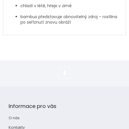
chladí v létě, hřeje v zimě
bambus představuje obnovitelný zdroj – rostlina
po seříznutí znovu obráží
https://www.facebook.com/adela.s
Z
á
p
Informace pro vás
a
t
O nás
í
Kontakty