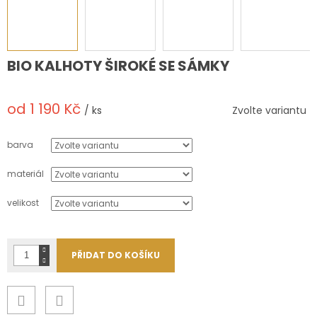
BIO KALHOTY ŠIROKÉ SE SÁMKY
od
1 190 Kč
/ ks
Zvolte variantu
Měrná
cena:
barva
materiál
velikost
PŘIDAT DO KOŠÍKU