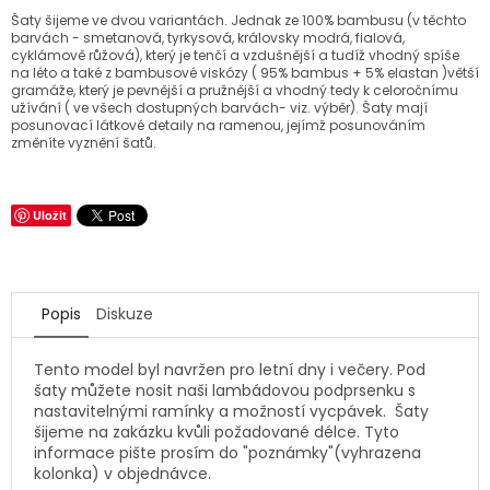
Šaty šijeme ve dvou variantách. Jednak ze 100% bambusu (v těchto
barvách - smetanová, tyrkysová, královsky modrá, fialová,
cyklámově růžová), který je tenčí a vzdušnější a tudíž vhodný spíše
na léto a také z bambusové viskózy ( 95% bambus + 5% elastan )větší
gramáže, který je pevnější a pružnější a vhodný tedy k celoročnímu
užívání ( ve všech dostupných barvách- viz. výběr). Šaty mají
posunovací látkové detaily na ramenou, jejímž posunováním
změníte vyznění šatů.
Uložit
Popis
Diskuze
Tento model byl navržen pro letní dny i večery. Pod
šaty můžete nosit naši lambádovou podprsenku s
nastavitelnými ramínky a možností vycpávek. Šaty
šijeme na zakázku kvůli požadované délce. Tyto
informace pište prosím do "poznámky"(vyhrazena
kolonka) v objednávce.