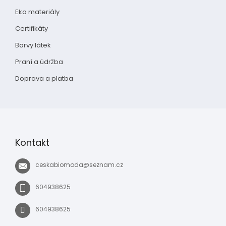
Eko materiály
Certifikáty
Barvy látek
Praní a údržba
Doprava a platba
Kontakt
ceskabiomoda
@
seznam.cz
604938625
604938625