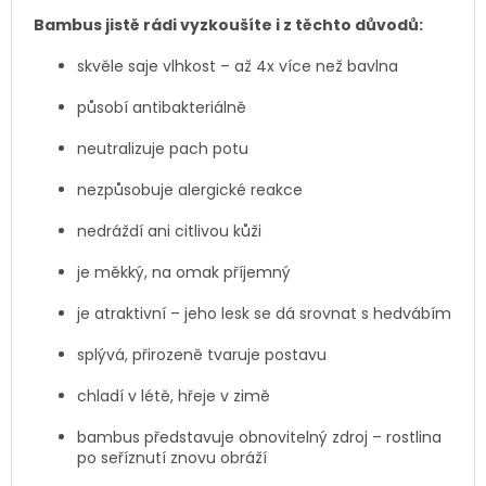
Bambus jistě rádi vyzkoušíte i z těchto důvodů:
skvěle saje vlhkost – až 4x více než bavlna
působí antibakteriálně
neutralizuje pach potu
nezpůsobuje alergické reakce
nedráždí ani citlivou kůži
je měkký, na omak příjemný
je atraktivní – jeho lesk se dá srovnat s hedvábím
splývá, přirozeně tvaruje postavu
chladí v létě, hřeje v zimě
bambus představuje obnovitelný zdroj – rostlina
po seříznutí znovu obráží