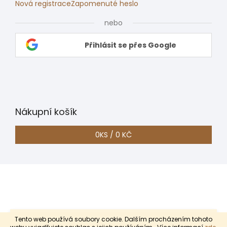
Nová registrace
Zapomenuté heslo
nebo
Přihlásit se přes Google
Nákupní košík
0
KS /
0 KČ
Nyní trvá odeslání objednávek, které nejsou skladem 4 až 5
Tento web používá soubory cookie. Dalším procházením tohoto
Vytvořil Shoptet
týdnů. Děkujeme za pochopení.