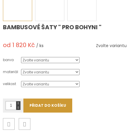
BAMBUSOVÉ ŠATY " PRO BOHYNI "
od
1 820 Kč
/ ks
Zvolte variantu
Měrná
cena:
barva
materiál
velikost
PŘIDAT DO KOŠÍKU