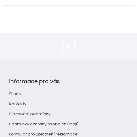
https://www.facebook.com/adela.s
Z
á
p
Informace pro vás
a
t
O nás
í
Kontakty
Obchodní podmínky
Podmínky ochrany osobních údajů
Formulář pro uplatnění reklamace