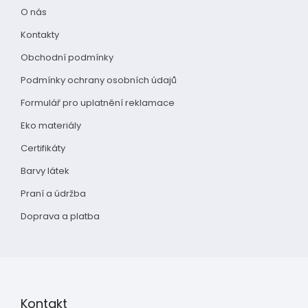
t
O nás
í
Kontakty
Obchodní podmínky
Podmínky ochrany osobních údajů
Formulář pro uplatnění reklamace
Eko materiály
Certifikáty
Barvy látek
Praní a údržba
Doprava a platba
Kontakt