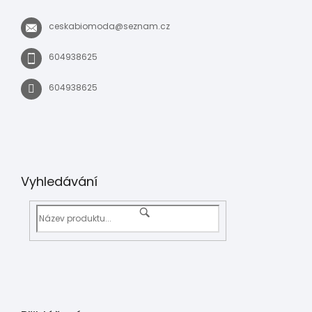
ceskabiomoda
@
seznam.cz
604938625
604938625
Vyhledávání