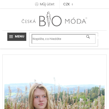
Přejít
Můj účet
CZK
na
obsah