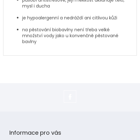
působí antistresově, její měkkost uklidňuje tělo,
mysl i ducha
je hypoalergenní a nedráždí ani citlivou kůži
na pěstování biobavlny není třeba velké
množství vody jako u konvenčně pěstované
bavlny
https://www.facebook.com/adela.s
Z
á
p
Informace pro vás
a