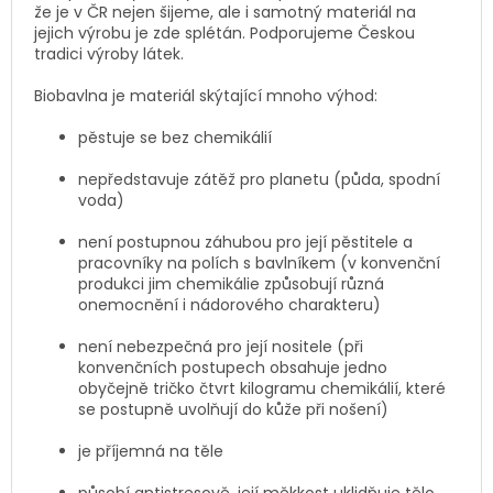
že je v ČR nejen šijeme, ale i samotný materiál na
jejich výrobu je zde splétán. Podporujeme Českou
tradici výroby látek.
Biobavlna je materiál skýtající mnoho výhod:
pěstuje se bez chemikálií
nepředstavuje zátěž pro planetu (půda, spodní
voda)
není postupnou záhubou pro její pěstitele a
pracovníky na polích s bavlníkem (v konvenční
produkci jim chemikálie způsobují různá
onemocnění i nádorového charakteru)
není nebezpečná pro její nositele (při
konvenčních postupech obsahuje jedno
obyčejně tričko čtvrt kilogramu chemikálií, které
se postupně uvolňují do kůže při nošení)
je příjemná na těle