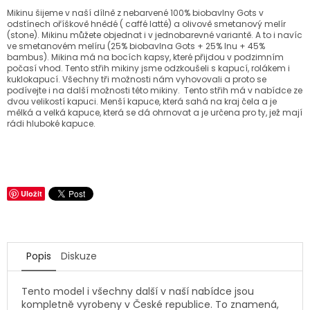
Mikinu šijeme v naší dílně z nebarvené 100% biobavlny Gots v
odstínech oříškově hnědé ( caffé latté) a olivově smetanový melír
(stone). Mikinu můžete objednat i v jednobarevné variantě. A to i navíc
ve smetanovém melíru (25% biobavlna Gots + 25% lnu + 45%
bambus). Mikina má na bocích kapsy, které přijdou v podzimním
počasí vhod. Tento střih mikiny jsme odzkoušeli s kapucí, rolákem i
kuklokapucí. Všechny tři možnosti nám vyhovovali a proto se
podívejte i na další možnosti této mikiny. Tento střih má v nabídce ze
dvou velikostí kapuci. Menší kapuce, která sahá na kraj čela a je
mělká a velká kapuce, která se dá ohrnovat a je určena pro ty, jež mají
rádi hluboké kapuce.
Uložit
Popis
Diskuze
Tento model i všechny další v naší nabídce jsou
kompletně vyrobeny v České republice. To znamená,