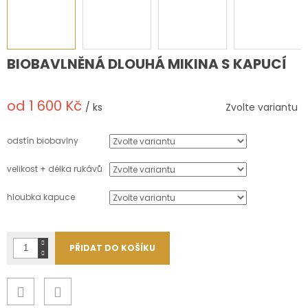
BIOBAVLNĚNÁ DLOUHÁ MIKINA S KAPUCÍ
od
1 600 Kč
/ ks
Zvolte variantu
Měrná
cena:
odstín biobavlny
velikost + délka rukávů
hloubka kapuce
PŘIDAT DO KOŠÍKU