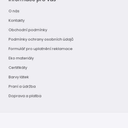
a
t
O nás
í
Kontakty
Obchodní podmínky
Podmínky ochrany osobních údajů
Formulář pro uplatnění reklamace
Eko materiály
Certifikáty
Barvy látek
Praní a údržba
Doprava a platba