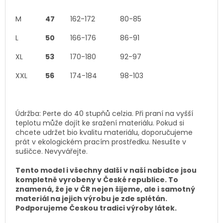
M
47
162-172
80-85
L
50
166-176
86-91
XL
53
170-180
92-97
XXL
56
174-184
98-103
Údržba: Perte do 40 stupňů celzia. Při praní na vyšší
teplotu může dojít ke sražení materiálu. Pokud si
chcete udržet bio kvalitu materiálu, doporučujeme
prát v ekologickém pracím prostředku. Nesušte v
sušičce. Nevyvářejte.
Tento model i všechny další v naší nabídce jsou
kompletně vyrobeny v České republice. To
znamená, že je v ČR nejen šijeme, ale i samotný
materiál na jejich výrobu je zde splétán.
Podporujeme Českou tradici výroby látek.