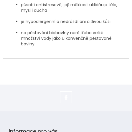
působí antistresově, její měkkost uklidňuje tělo,
mysl i ducha
je hypoalergenní a nedráždí ani citlivou kůži
na pěstování biobavlny není třeba velké
množství vody jako u konvenčně pěstované
bavlny
https://www.facebook.com/adela.s
Z
á
p
Informace pro vás