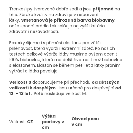
Trenkoslipy tvarované dobře sedí a jsou
příjemné
na
těle.
Záruka kvality na zdraví je v nebarvení
látky.
Smetanová je přirozená barva
biobavlny
,
naše spodní prádlo tak splňuje nejvyšší kritéria
zdravotní nezávadnosti.
Boxerky šijeme i s příměsí elastanu pro větší
přiléhavost, která vydrží i extrémní zátěž. Po našich
testech celkové výdrže látky musíme ovšem ocenit
100% biobavlnu, která má delší životnost než biobavlna
s elastanem. Elastan se během pěti let z látky praním
vytrácí a látka povoluje.
Velikost S
doporučujeme při přechodu
od dětských
velikostí k dospělým
. Jsou určené pro dospívající
od
12 - 13 let.
Poté následuje velikost M.
Výška
Obvod pasu
Velikost
CZ
postavy v
v cm
cm