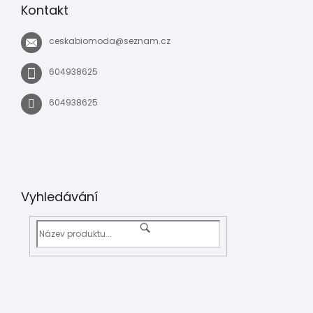
Kontakt
ceskabiomoda
@
seznam.cz
604938625
604938625
Vyhledávání