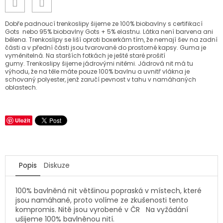
Dobře padnoucí trenkoslipy šijeme ze 100% biobavlny s certifikací
Gots nebo 95% biobavlny Gots + 5% elastnu. Látka není barvena ani
bělena. Trenkoslipy se liší oproti boxerkám tím, že nemají šev na zadní
části a v přední části jsou tvarované do prostorné kapsy. Guma je
vyměnitelná. Na starších fotkách je ještě staré prošití
gumy. Trenkoslipy šijeme jádrovými nitěmi. Jádrová nit má tu
výhodu, že na těle máte pouze 100% bavlnu a uvnitř vlákna je
schovaný polyester, jenž zaručí pevnost v tahu v namáhaných
oblastech.
Uložit
Popis
Diskuze
100% bavlněná nit většinou popraská v místech, které
jsou namáhané, proto volíme ze zkušenosti tento
kompromis. Nitě jsou vyrobené v ČR Na vyžádání
ušijeme 100% bavlněnou nití.