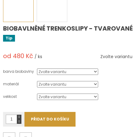
BIOBAVLNĚNÉ TRENKOSLIPY - TVAROVANÉ
Tip
od
480 Kč
/ ks
Zvolte variantu
Měrná
cena:
barva biobavlny
materiál
velikost
PŘIDAT DO KOŠÍKU