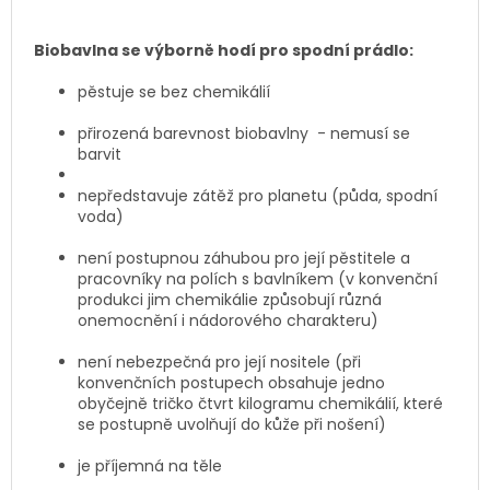
Biobavlna se výborně hodí pro spodní prádlo:
pěstuje se bez chemikálií
přirozená barevnost biobavlny - nemusí se
barvit
nepředstavuje zátěž pro planetu (půda, spodní
voda)
není postupnou záhubou pro její pěstitele a
pracovníky na polích s bavlníkem (v konvenční
produkci jim chemikálie způsobují různá
onemocnění i nádorového charakteru)
není nebezpečná pro její nositele (při
konvenčních postupech obsahuje jedno
obyčejně tričko čtvrt kilogramu chemikálií, které
se postupně uvolňují do kůže při nošení)
je příjemná na těle