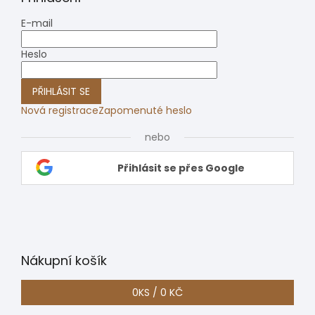
E-mail
Heslo
PŘIHLÁSIT SE
Nová registrace
Zapomenuté heslo
nebo
Přihlásit se přes Google
Nákupní košík
0
KS /
0 KČ