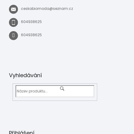
ceskabiomoda
@
seznam.cz
604938625
604938625
Vyhledávání
Přihlášení