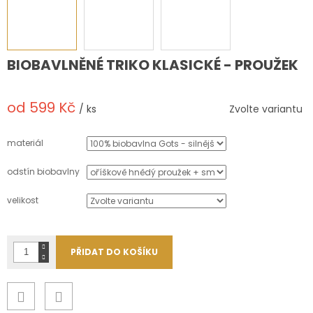
BIOBAVLNĚNÉ TRIKO KLASICKÉ - PROUŽEK
od
599 Kč
/ ks
Zvolte variantu
Měrná
cena:
materiál
odstín biobavlny
velikost
PŘIDAT DO KOŠÍKU