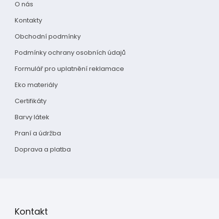
O nás
í
Kontakty
Obchodní podmínky
Podmínky ochrany osobních údajů
Formulář pro uplatnění reklamace
Eko materiály
Certifikáty
Barvy látek
Praní a údržba
Doprava a platba
Kontakt