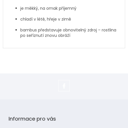
je měkký, na omak příjemný
chladí v létě, hřeje v zimě
bambus představuje obnovitelný zdroj – rostlina
po seříznutí znovu obráží
https://www.facebook.com/adela.s
Z
á
p
Informace pro vás
a
t