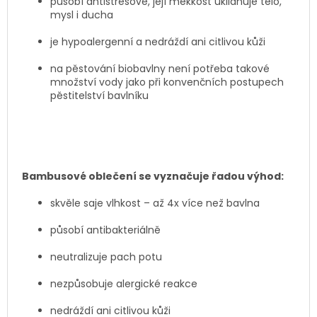
působí antistresově, její měkkost uklidňuje tělo,
mysl i ducha
je hypoalergenní a nedráždí ani citlivou kůži
na pěstování biobavlny není potřeba takové
množství vody jako při konvenčních postupech
pěstitelství bavlníku
Bambusové oblečení se vyznačuje řadou výhod:
skvěle saje vlhkost – až 4x více než bavlna
působí antibakteriálně
neutralizuje pach potu
nezpůsobuje alergické reakce
nedráždí ani citlivou kůži