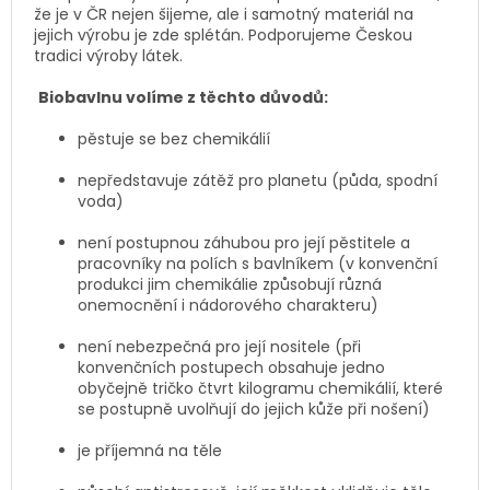
že je v ČR nejen šijeme, ale i samotný materiál na
jejich výrobu je zde splétán. Podporujeme Českou
tradici výroby látek.
Biobavlnu volíme z těchto důvodů:
pěstuje se bez chemikálií
nepředstavuje zátěž pro planetu (půda, spodní
voda)
není postupnou záhubou pro její pěstitele a
pracovníky na polích s bavlníkem (v konvenční
produkci jim chemikálie způsobují různá
onemocnění i nádorového charakteru)
není nebezpečná pro její nositele (při
konvenčních postupech obsahuje jedno
obyčejně tričko čtvrt kilogramu chemikálií, které
se postupně uvolňují do jejich kůže při nošení)
je příjemná na těle