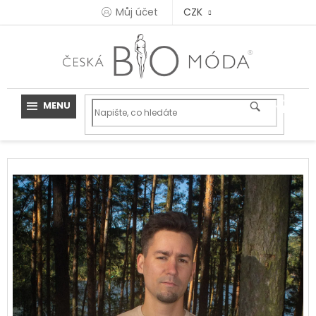
Přejít
Můj účet
CZK
na
obsah