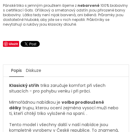
Pánské triko s jemným proužkem šijeme z
nebarvené
100% biobavlny
s certifikací Gots. Oříškový a smetanový odstín jsou přirozené barvy
biobavlny. Látka tedy není nijak barvená, ani bělená.
Průramky jsou
dostatečně hluboké, aby jste se v nich nepotili. Průkrčníky se
nevytahují a rukávy jsou klasicky dlouhé.
Uložit
Popis
Diskuze
Klasický střih
trika zaručuje komfort při všech
situacích - pro pohybu venku i při práci.
Mimořádnou nabídkou je
volba prodloužené
délky
trupu, kterou ocení zejména vysocí muži nebo
ti, kteří chtějí triko vyloženě na spaní. .
Tento model i všechny další v naší nabídce jsou
kompletně vyrobeny v České republice. To znamená,