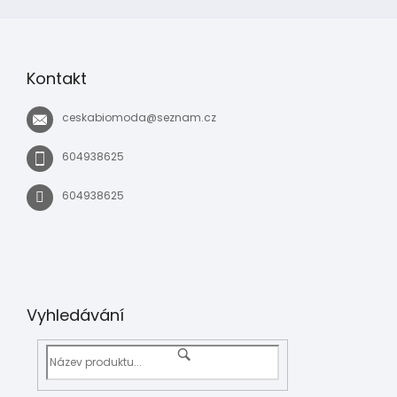
Kontakt
ceskabiomoda
@
seznam.cz
604938625
604938625
Vyhledávání