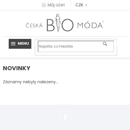
Přejít
Můj účet
CZK
na
obsah
NOVINKY
Záznamy nebyly nalezeny...
https://www.facebook.com/adela.s