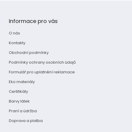
Z
á
p
Informace pro vás
a
t
O nás
í
Kontakty
Obchodní podmínky
Podmínky ochrany osobních údajů
Formulář pro uplatnění reklamace
Eko materiály
Certifikáty
Barvy látek
Praní a údržba
Doprava a platba